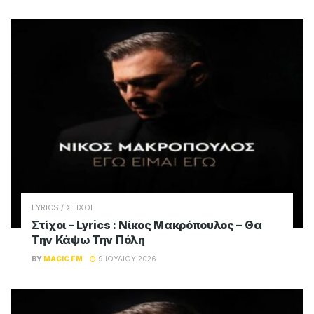
LYRICS / ΣΤΙΧΟΙ
Στίχοι – Lyrics : Νίκος Μακρόπουλος – Θα
Την Κάψω Την Πόλη
BY
MAGIC FM
9 ΙΟΥΛΊΟΥ 2026