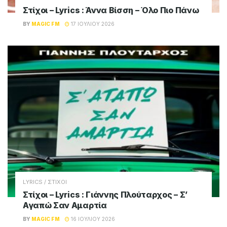
Στίχοι – Lyrics : Άννα Βίσση – Όλο Πιο Πάνω
BY
MAGIC FM
17 ΙΟΥΛΊΟΥ 2026
LYRICS / ΣΤΙΧΟΙ
Στίχοι – Lyrics : Γιάννης Πλούταρχος – Σ’
Αγαπώ Σαν Αμαρτία
BY
MAGIC FM
16 ΙΟΥΛΊΟΥ 2026