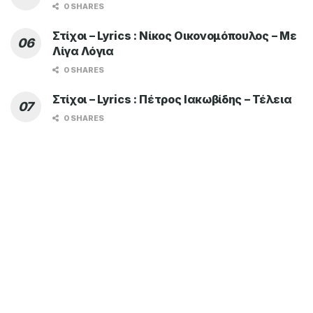
0 SHARES
Στίχοι – Lyrics : Νίκος Οικονομόπουλος – Με
Λίγα Λόγια
0 SHARES
Στίχοι – Lyrics : Πέτρος Ιακωβίδης – Τέλεια
0 SHARES