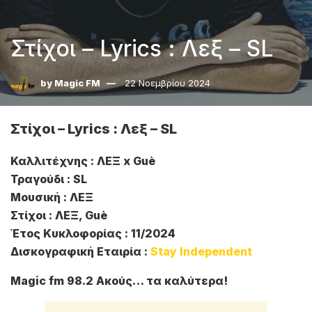
Στίχοι – Lyrics : Λεξ – SL
by
Magic FM
22 Νοεμβρίου 2024
Στίχοι – Lyrics : Λεξ – SL
Καλλιτέχνης : ΛΕΞ x Guè
Τραγούδι : SL
Μουσική : ΛΕΞ
Στίχοι : ΛΕΞ, Guè
Έτος Κυκλοφορίας : 11/2024
Δισκογραφική Εταιρία :
Stay Independent
Magic fm 98.2 Ακούς… τα καλύτερα!