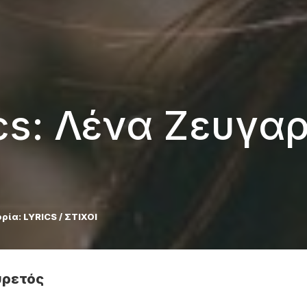
ics: Λένα Ζευγα
ρία:
LYRICS / ΣΤΙΧΟΙ
Πυρετός