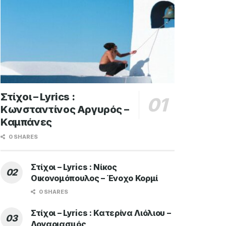
Στίχοι – Lyrics :
Κωνσταντίνος Αργυρός –
Καμπάνες
0 SHARES
Στίχοι – Lyrics : Νίκος
Οικονομόπουλος – Ένοχο Κορμί
0 SHARES
Στίχοι – Lyrics : Κατερίνα Λιόλιου –
Λογαριασμός