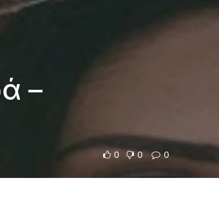
ρά –
0
0
0