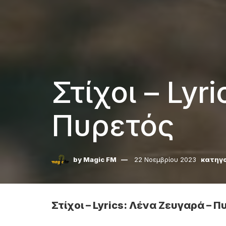
Στίχοι – Lyr
Πυρετός
by
Magic FM
22 Νοεμβρίου 2023
κατηγο
Στίχοι – Lyrics: Λένα Ζευγαρά – 