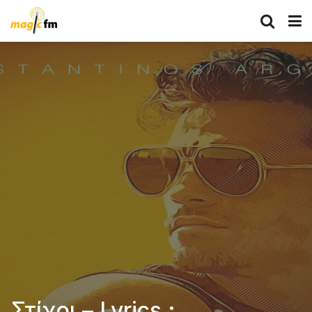
Στίχοι – Lyrics :