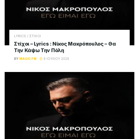
LYRICS / ΣΤΙΧΟΙ
Στίχοι – Lyrics : Νίκος Μακρόπουλος – Θα
Την Κάψω Την Πόλη
BY
MAGIC FM
9 ΙΟΥΛΊΟΥ 2026