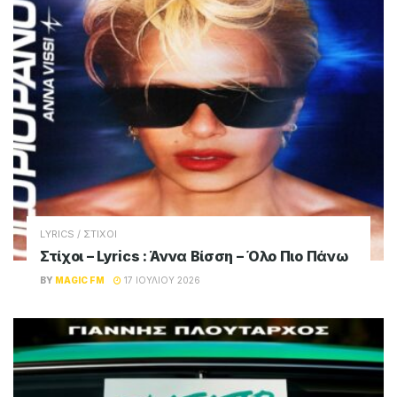
LYRICS / ΣΤΙΧΟΙ
Στίχοι – Lyrics : Άννα Βίσση – Όλο Πιο Πάνω
BY
MAGIC FM
17 ΙΟΥΛΊΟΥ 2026