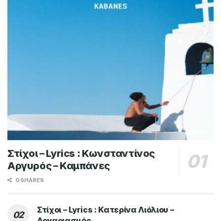
Στίχοι – Lyrics : Κωνσταντίνος
Αργυρός – Καμπάνες
0 SHARES
Στίχοι – Lyrics : Κατερίνα Λιόλιου –
Λογαριασμός