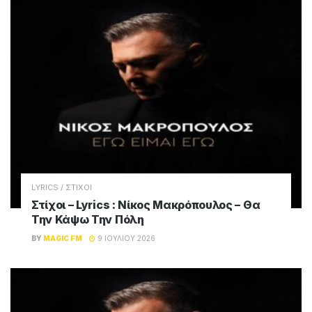
LYRICS / ΣΤΙΧΟΙ
Στίχοι – Lyrics : Νίκος Μακρόπουλος – Θα
Την Κάψω Την Πόλη
BY
MAGIC FM
9 ΙΟΥΛΊΟΥ 2026