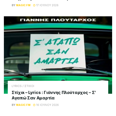
BY
MAGIC FM
17 ΙΟΥΛΊΟΥ 2026
LYRICS / ΣΤΙΧΟΙ
Στίχοι – Lyrics : Γιάννης Πλούταρχος – Σ’
Αγαπώ Σαν Αμαρτία
BY
MAGIC FM
16 ΙΟΥΛΊΟΥ 2026