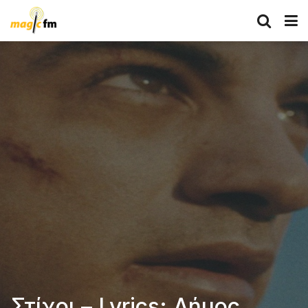
Στίχοι – Lyrics: Δήμος