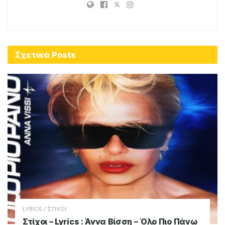
Σχετικά
Posts
LYRICS / ΣΤΙΧΟΙ
Στίχοι – Lyrics : Άννα Βίσση – Όλο Πιο Πάνω