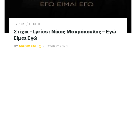
LYRICS / ΣΤΙΧΟΙ
Στίχοι – Lyrics : Νίκος Μακρόπουλος – Εγώ
Είμαι Εγώ
BY
MAGIC FM
9 ΙΟΥΛΊΟΥ 2026