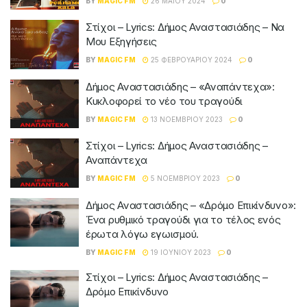
BY
MAGIC FM
26 ΜΑΪ́ΟΥ 2024
0
Στίχοι – Lyrics: Δήμος Αναστασιάδης – Να
Μου Εξηγήσεις
BY
MAGIC FM
25 ΦΕΒΡΟΥΑΡΊΟΥ 2024
0
Δήμος Αναστασιάδης – «Αναπάντεχα»:
Κυκλοφορεί το νέο του τραγούδι
BY
MAGIC FM
13 ΝΟΕΜΒΡΊΟΥ 2023
0
Στίχοι – Lyrics: Δήμος Αναστασιάδης –
Αναπάντεχα
BY
MAGIC FM
5 ΝΟΕΜΒΡΊΟΥ 2023
0
Δήμος Αναστασιάδης – «Δρόμο Επικίνδυνο»:
Ένα ρυθμικό τραγούδι για το τέλος ενός
έρωτα λόγω εγωισμού.
BY
MAGIC FM
19 ΙΟΥΝΊΟΥ 2023
0
Στίχοι – Lyrics: Δήμος Αναστασιάδης –
Δρόμο Επικίνδυνο