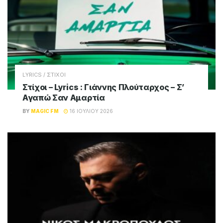
LYRICS / ΣΤΙΧΟΙ
Στίχοι – Lyrics : Γιάννης Πλούταρχος – Σ’
Αγαπώ Σαν Αμαρτία
BY
MAGIC FM
16 ΙΟΥΛΊΟΥ 2026