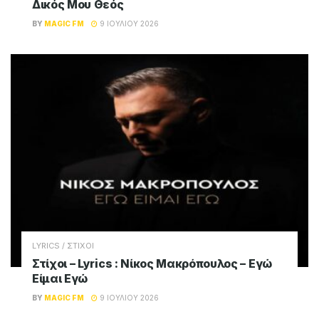
Δικός Μου Θεός
BY
MAGIC FM
9 ΙΟΥΛΊΟΥ 2026
LYRICS / ΣΤΙΧΟΙ
Στίχοι – Lyrics : Νίκος Μακρόπουλος – Εγώ
Είμαι Εγώ
BY
MAGIC FM
9 ΙΟΥΛΊΟΥ 2026