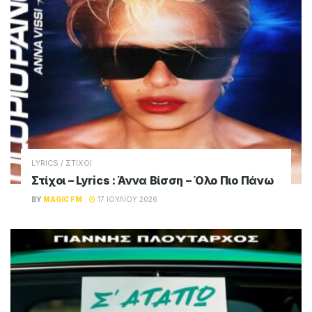
LYRICS / ΣΤΙΧΟΙ
Στίχοι – Lyrics : Άννα Βίσση – Όλο Πιο Πάνω
BY
MAGIC FM
17 ΙΟΥΛΊΟΥ 2026