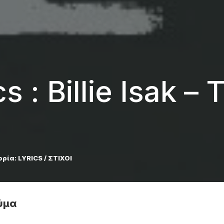
s : Billie Isak – 
ορία:
LYRICS / ΣΤΙΧΟΙ
αύμα