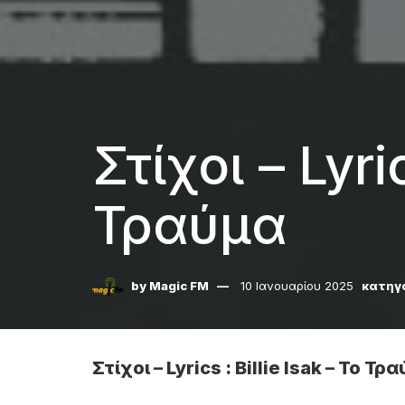
Στίχοι – Lyric
Τραύμα
by
Magic FM
10 Ιανουαρίου 2025
κατηγ
Στίχοι – Lyrics : Billie Isak – Το Τρ