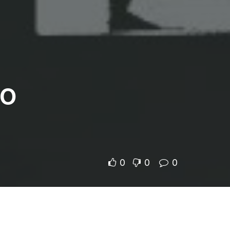
Το
0
0
0