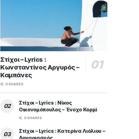
Στίχοι – Lyrics :
Κωνσταντίνος Αργυρός –
Καμπάνες
0 SHARES
Στίχοι – Lyrics : Νίκος
Οικονομόπουλος – Ένοχο Κορμί
0 SHARES
Στίχοι – Lyrics : Κατερίνα Λιόλιου –
Λογαριασμός