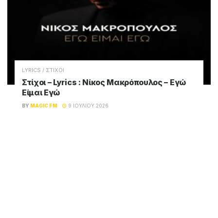
LYRICS / ΣΤΙΧΟΙ
Στίχοι – Lyrics : Νίκος Μακρόπουλος – Εγώ
Είμαι Εγώ
BY
MAGIC FM
9 ΙΟΥΛΊΟΥ 2026