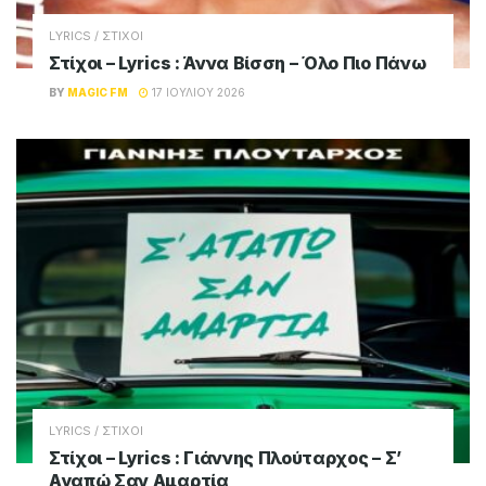
LYRICS / ΣΤΙΧΟΙ
Στίχοι – Lyrics : Άννα Βίσση – Όλο Πιο Πάνω
BY
MAGIC FM
17 ΙΟΥΛΊΟΥ 2026
LYRICS / ΣΤΙΧΟΙ
Στίχοι – Lyrics : Γιάννης Πλούταρχος – Σ’
Αγαπώ Σαν Αμαρτία