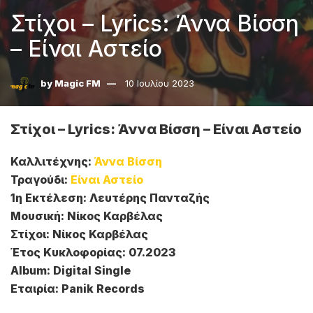
Στίχοι – Lyrics: Άννα Βίσση
– Είναι Αστείο
by
Magic FM
10 Ιουλίου 2023
Στίχοι – Lyrics: Άννα Βίσση – Είναι Αστείο
Καλλιτέχνης:
Άννα Βίσση
Τραγούδι:
Είναι Αστείο
1η Εκτέλεση: Λευτέρης Πανταζής
Μουσική: Νίκος Καρβέλας
Στίχοι: Νίκος Καρβέλας
Έτος Κυκλοφορίας: 07.2023
Album: Digital Single
Εταιρία: Panik Records