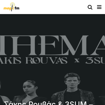
Σάκης Ρουβάς & 3SUM –