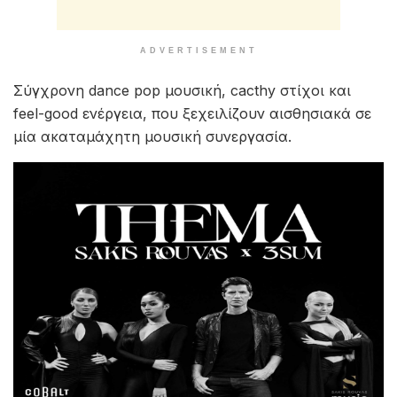
ADVERTISEMENT
Σύγχρονη dance pop μουσική, cacthy στίχοι και
feel-good ενέργεια, που ξεχειλίζουν αισθησιακά σε
μία ακαταμάχητη μουσική συνεργασία.