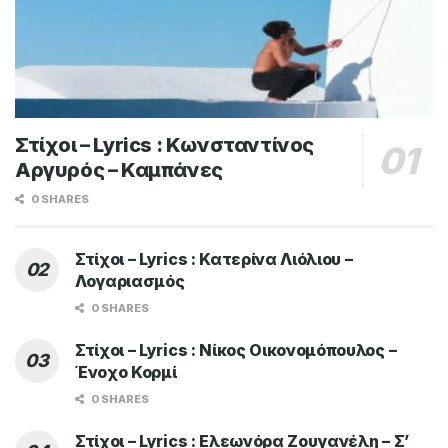
Στίχοι – Lyrics : Κωνσταντίνος
Αργυρός – Καμπάνες
0 SHARES
Στίχοι – Lyrics : Κατερίνα Λιόλιου –
Λογαριασμός
0 SHARES
Στίχοι – Lyrics : Νίκος Οικονομόπουλος –
Ένοχο Κορμί
0 SHARES
Στίχοι – Lyrics : Ελεωνόρα Ζουγανέλη – Σ’