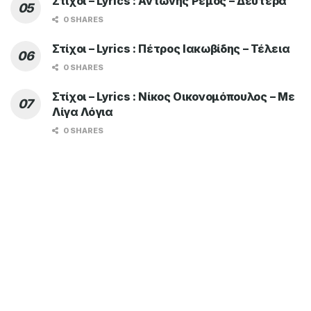
Στίχοι – Lyrics : Αντώνης Ρέμος – Δευτέρα
0 SHARES
Στίχοι – Lyrics : Πέτρος Ιακωβίδης – Τέλεια
0 SHARES
Στίχοι – Lyrics : Νίκος Οικονομόπουλος – Με
Λίγα Λόγια
0 SHARES