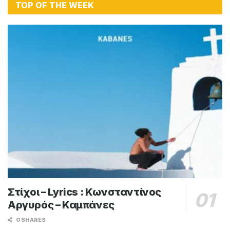
TOP OF THE WEEK
Στίχοι – Lyrics : Κωνσταντίνος
Αργυρός – Καμπάνες
0 SHARES