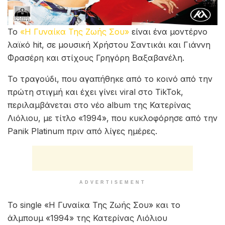
Το
«Η Γυναίκα Της Ζωής Σου»
είναι ένα μοντέρνο
λαϊκό hit, σε μουσική Χρήστου Σαντικάι και Γιάννη
Φρασέρη και στίχους Γρηγόρη Βαξαβανέλη.
Το τραγούδι, που αγαπήθηκε από το κοινό από την
πρώτη στιγμή και έχει γίνει viral στο TikTok,
περιλαμβάνεται στο νέο album της Κατερίνας
Λιόλιου, με τίτλο «1994», που κυκλοφόρησε από την
Panik Platinum πριν από λίγες ημέρες.
ADVERTISEMENT
Το single «Η Γυναίκα Της Ζωής Σου» και το
άλμπουμ «1994» της Κατερίνας Λιόλιου