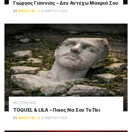
Γιώργος Γιαννιάς – Δεν Αντέχω Μακριά Σου
BY
MAGIC FM
21 ΜΑΡΤΊΟΥ 2026
ΜΟΥΣΙΚΑ ΝΕΑ
TOQUEL & LILA – Ποιος Να Σου Το Πει
BY
MAGIC FM
17 ΜΑΡΤΊΟΥ 2026