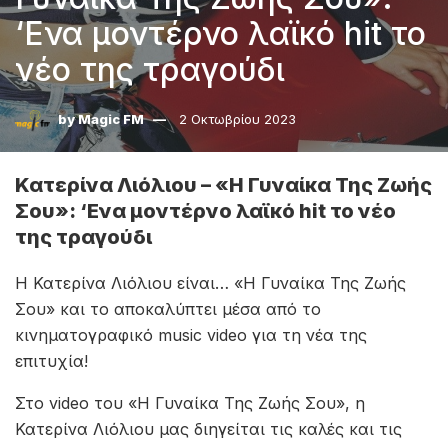
‘Ενα μοντέρνο λαϊκό hit το
νέο της τραγούδι
by
Magic FM
2 Οκτωβρίου 2023
Κατερίνα Λιόλιου – «Η Γυναίκα Της Ζωής
Σου»: ‘Ενα μοντέρνο λαϊκό hit το νέο
της τραγούδι
Η Κατερίνα Λιόλιου είναι… «Η Γυναίκα Της Ζωής
Σου» και το αποκαλύπτει μέσα από το
κινηματογραφικό music video για τη νέα της
επιτυχία!
Στο video του «Η Γυναίκα Της Ζωής Σου», η
Κατερίνα Λιόλιου μας διηγείται τις καλές και τις