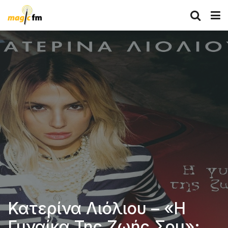
Κατερίνα Λιόλιου – «Η
Γυναίκα Της Ζωής Σου»: