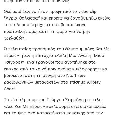
αφήσουν να πέσω στο πουθενά;
Θεέ μου! Σαν να ήταν προφητικό το video clip
“Άγρια Θάλασσα” και έπρεπε να ξαναθυμηθώ εκείνο
το παιδί που έτρεχε στο στίβο και έκανε
πρωταθλητισμό, αυτή τη φορά για να μην
τρελαθώ».
Ο τελευταίος προπομπός του άλμπουμ «Λες Και Με
Ξέρεις» ήταν η επιτυχία «Άλλη Μια Αγάπη (Μισό
Τσιγάρο)», ένα τραγούδι που αγαπήθηκε στο
έπακρο από το κοινό πριν ακόμα κυκλοφορήσει και
βρίσκεται αυτή τη στιγμή στο No. 1 των
ραδιοφωνικών μεταδόσεων στο επίσημο Airplay
Chart.
Το νέο άλμπουμ του Γιώργου Σαμπάνη με τίτλο
«Λες Και Με Ξέρεις» κυκλοφορεί στα δισκοπωλεία
και τα ψηφιακά καταστήματα μουσικής από την