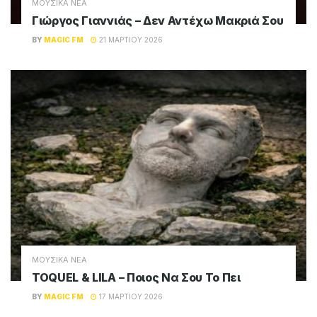
ΜΟΥΣΙΚΑ ΝΕΑ
Γιώργος Γιαννιάς – Δεν Αντέχω Μακριά Σου
BY
MAGIC FM
21 ΜΑΡΤΊΟΥ 2026
ΜΟΥΣΙΚΑ ΝΕΑ
TOQUEL & LILA – Ποιος Να Σου Το Πει
BY
MAGIC FM
17 ΜΑΡΤΊΟΥ 2026