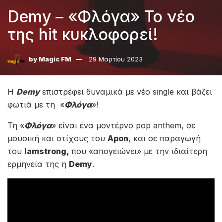
Demy – «Φλόγα» Το νέο
της hit κυκλοφορεί!
by
Magic FM
29 Μαρτίου 2023
Η
Demy
επιστρέφει δυναμικά με νέο single και βάζει
φωτιά με τη «
Φλόγα
»!
Τη «
Φλόγα
» είναι ένα μοντέρνο pop anthem, σε
μουσική και στίχους του
Apon
, και σε παραγωγή
του
Iamstrong,
που «απογειώνει» με την ιδιαίτερη
ερμηνεία της η
Demy
.