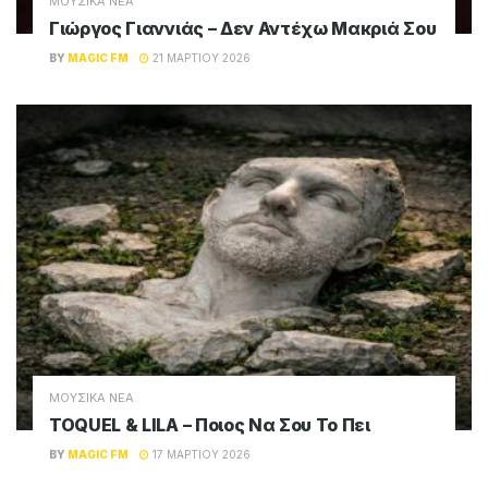
ΜΟΥΣΙΚΑ ΝΕΑ
Γιώργος Γιαννιάς – Δεν Αντέχω Μακριά Σου
BY
MAGIC FM
21 ΜΑΡΤΊΟΥ 2026
ΜΟΥΣΙΚΑ ΝΕΑ
TOQUEL & LILA – Ποιος Να Σου Το Πει
BY
MAGIC FM
17 ΜΑΡΤΊΟΥ 2026