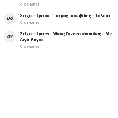
0 SHARES
Στίχοι – Lyrics : Πέτρος Ιακωβίδης – Τέλεια
0 SHARES
Στίχοι – Lyrics : Νίκος Οικονομόπουλος – Με
Λίγα Λόγια
0 SHARES