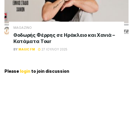
MAGAZINO
Θοδωρής Φέρρης σε Ηράκλειο και Χανιά –
Κατάματα Tour
BY
MAGIC FM
27 ΙΟΥΛΊΟΥ 2025
Please
login
to join discussion