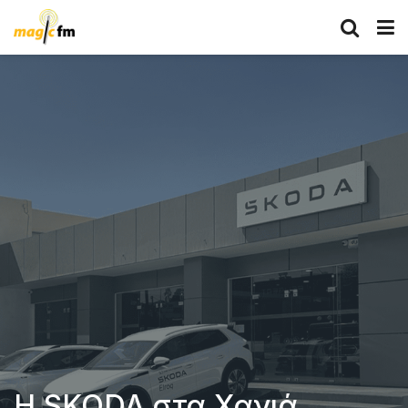
Η SKODA στα Χανιά