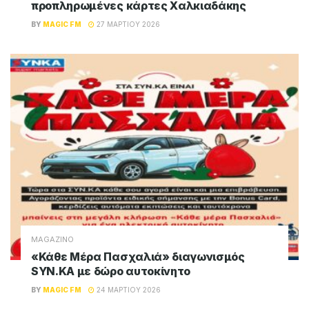
προπληρωμένες κάρτες Χαλκιαδάκης
BY
MAGIC FM
27 ΜΑΡΤΊΟΥ 2026
MAGAZINO
«Κάθε Μέρα Πασχαλιά» διαγωνισμός
SYN.KA με δώρο αυτοκίνητο
BY
MAGIC FM
24 ΜΑΡΤΊΟΥ 2026