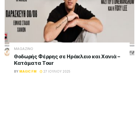
MAGAZINO
Θοδωρής Φέρρης σε Ηράκλειο και Χανιά –
Κατάματα Tour
BY
MAGIC FM
27 ΙΟΥΛΊΟΥ 2025