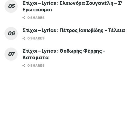
Στίχοι – Lyrics : Ελεωνόρα Ζουγανέλη – Σ’
Ερωτεύομαι
0 SHARES
Στίχοι – Lyrics : Πέτρος Ιακωβίδης – Τέλεια
0 SHARES
Στίχοι – Lyrics : Θοδωρής Φέρρης –
Κατάματα
0 SHARES