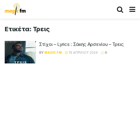
Ετικέτα:
Τρεις
Στίχοι – Lyrics : Σάκης Αρσενίου – Τρεις
BY
MAGIC FM
19 ΑΠΡΙΛΊΟΥ 2024
0