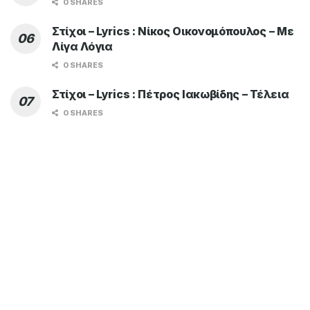
0 SHARES
Στίχοι – Lyrics : Νίκος Οικονομόπουλος – Με
Λίγα Λόγια
0 SHARES
Στίχοι – Lyrics : Πέτρος Ιακωβίδης – Τέλεια
0 SHARES