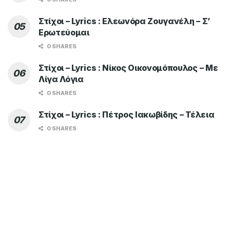
Στίχοι – Lyrics : Ελεωνόρα Ζουγανέλη – Σ’
Ερωτεύομαι
0 SHARES
Στίχοι – Lyrics : Νίκος Οικονομόπουλος – Με
Λίγα Λόγια
0 SHARES
Στίχοι – Lyrics : Πέτρος Ιακωβίδης – Τέλεια
0 SHARES