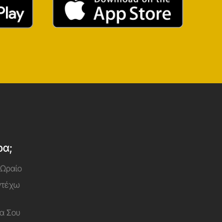
ρα;
 Ωραίο
Αντέχω
α Σου