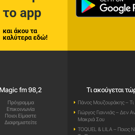
το app
και άκου τα
καλύτερα εδώ!
Magic fm 98,2
Τι ακούγεται τώ
Πρόγραμμα
Πάνος Μουζουράκης – Τι
Επικοινωνία
Γιώργος Γιαννιάς – Δεν 
Ποιοι Είμαστε
Μακριά Σου
Διαφημιστείτε
TOQUEL & LILA – Ποιος Ν