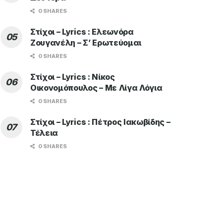
0 SHARES
Στίχοι – Lyrics : Ελεωνόρα
Ζουγανέλη – Σ’ Ερωτεύομαι
0 SHARES
Στίχοι – Lyrics : Νίκος
Οικονομόπουλος – Με Λίγα Λόγια
0 SHARES
Στίχοι – Lyrics : Πέτρος Ιακωβίδης –
Τέλεια
0 SHARES