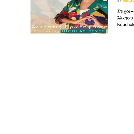
BY
MAGI
Στίχοι 
Άλκηστι
Bouchukh