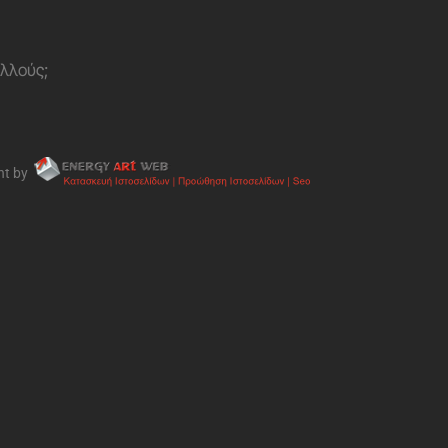
ολλούς;
nt by