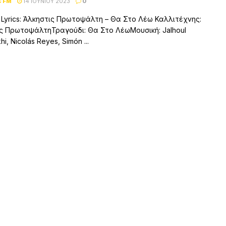
C FM
14 ΙΟΥΝΊΟΥ 2023
0
– Lyrics: Άλκηστις Πρωτοψάλτη – Θα Στο Λέω Καλλιτέχνης:
ς ΠρωτοψάλτηΤραγούδι: Θα Στο ΛέωΜουσική: Jalhoul
i, Nicolás Reyes, Simón ...