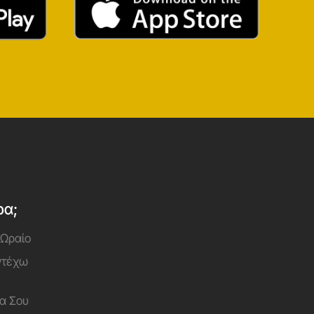
ρα;
 Ωραίο
Αντέχω
α Σου