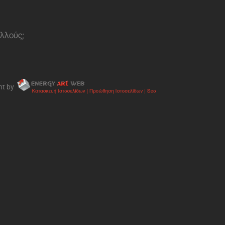
ολλούς;
nt by