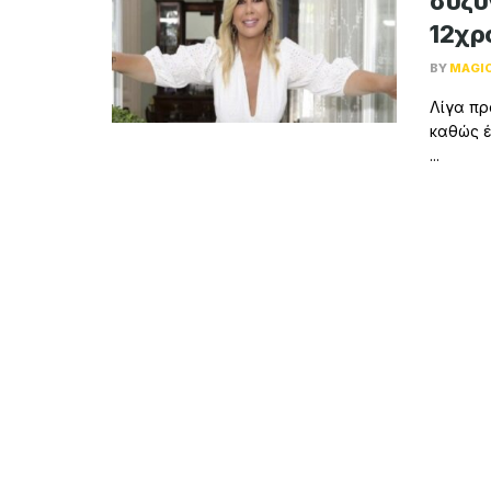
σύζυ
12χρ
BY
MAGI
Λίγα πρ
καθώς έ
...