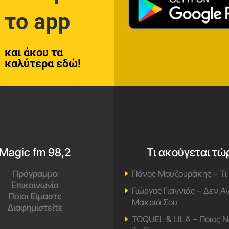
το app
και άκου τα
καλύτερα εδώ!
Magic fm 98,2
Τι ακούγεται τώ
Πρόγραμμα
Πάνος Μουζουράκης – Τι
Επικοινωνία
Γιώργος Γιαννιάς – Δεν 
Ποιοι Είμαστε
Μακριά Σου
Διαφημιστείτε
TOQUEL & LILA – Ποιος Ν