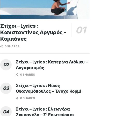
Στίχοι – Lyrics :
Κωνσταντίνος Αργυρός –
Καμπάνες
0 SHARES
Στίχοι – Lyrics : Κατερίνα Λιόλιου –
Λογαριασμός
0 SHARES
Στίχοι – Lyrics : Νίκος
Οικονομόπουλος – Ένοχο Κορμί
0 SHARES
Στίχοι – Lyrics : Ελεωνόρα
Ζουγανέλη – Σ’ Ερωτεύομαι