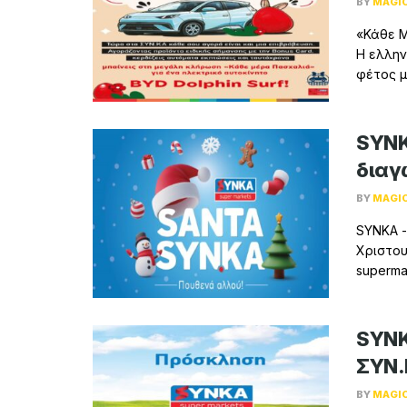
BY
MAGI
«Κάθε Μ
Η ελλην
φέτος μ
SYNK
διαγ
BY
MAGI
SYNKA -
Χριστου
superma
SYNK
ΣYN.
BY
MAGI