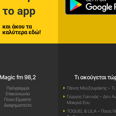
το app
και άκου τα
καλύτερα εδώ!
Magic fm 98,2
Τι ακούγεται τώ
Πρόγραμμα
Πάνος Μουζουράκης – Τι
Επικοινωνία
Γιώργος Γιαννιάς – Δεν 
Ποιοι Είμαστε
Μακριά Σου
Διαφημιστείτε
TOQUEL & LILA – Ποιος Ν