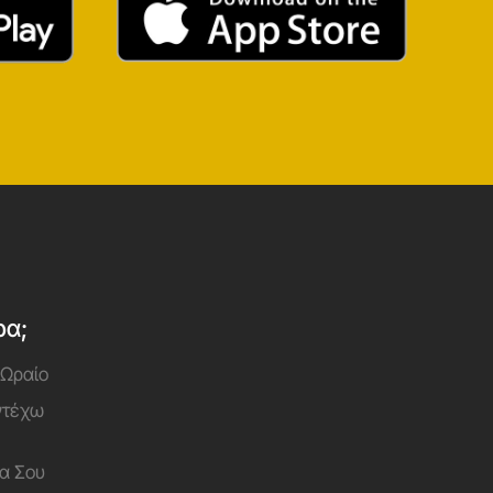
ρα;
 Ωραίο
Αντέχω
α Σου