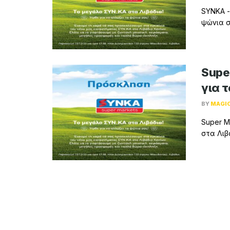
SYNKA -
ψώνια σ
Supe
για 
BY
MAGI
Super M
στα Λιβ