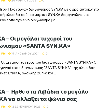
C FM
24 ΜΑΡΤΊΟΥ 2026
0
έρα Πασχαλιά» διαγωνισμός SYN.KA με δώρο αυτοκίνητο
ική αλυσίδα σούπερ μάρκετ SYN.KA διοργανώνει και
εγάλοπασχαλινό διαγωνισμό με ...
A – Οι μεγάλοι τυχεροί του
ωνισμού «SANTA SYN.KA»
C FM
15 ΙΑΝΟΥΑΡΊΟΥ 2024
0
 Οι μεγάλοι τυχεροί του διαγωνισμού «SANTA SYN.KA» Ο
γεννιάτικος διαγωνισμός “SANTA SYN.KA” της αλυσίδας
rket ΣΥΝ.ΚΑ, ολοκληρώθηκε και ...
A – Ήρθε στα Λιβάδια τo μεγάλο
KA να αλλάξει τα ψώνια σας
C FM
12 ΔΕΚΕΜΒΡΊΟΥ 2023
0