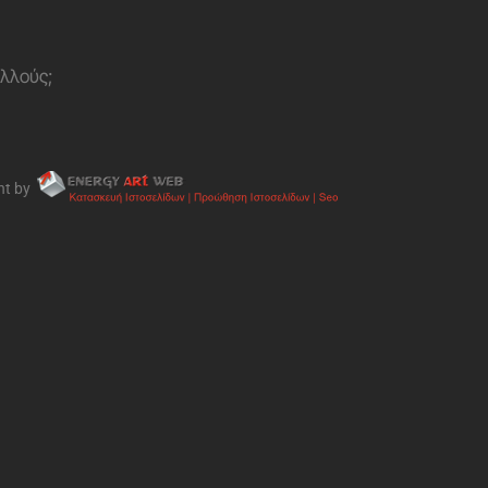
ολλούς;
nt by