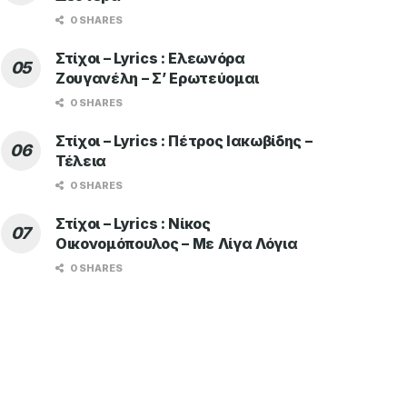
0 SHARES
Στίχοι – Lyrics : Ελεωνόρα
Ζουγανέλη – Σ’ Ερωτεύομαι
0 SHARES
Στίχοι – Lyrics : Πέτρος Ιακωβίδης –
Τέλεια
0 SHARES
Στίχοι – Lyrics : Νίκος
Οικονομόπουλος – Με Λίγα Λόγια
0 SHARES