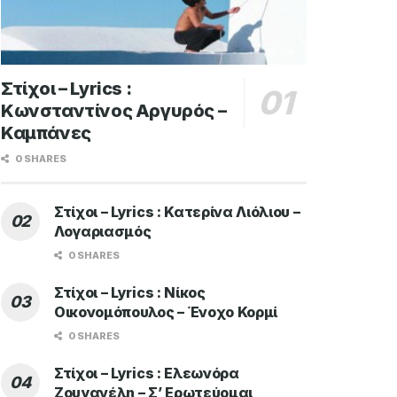
Στίχοι – Lyrics :
Κωνσταντίνος Αργυρός –
Καμπάνες
0 SHARES
Στίχοι – Lyrics : Κατερίνα Λιόλιου –
Λογαριασμός
0 SHARES
Στίχοι – Lyrics : Νίκος
Οικονομόπουλος – Ένοχο Κορμί
0 SHARES
Στίχοι – Lyrics : Ελεωνόρα
Ζουγανέλη – Σ’ Ερωτεύομαι