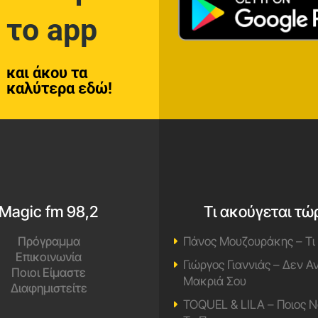
το app
και άκου τα
καλύτερα εδώ!
Magic fm 98,2
Τι ακούγεται τώ
Πρόγραμμα
Πάνος Μουζουράκης – Τι
Επικοινωνία
Γιώργος Γιαννιάς – Δεν 
Ποιοι Είμαστε
Μακριά Σου
Διαφημιστείτε
TOQUEL & LILA – Ποιος Ν