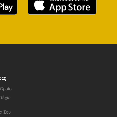
ρα;
 Ωραίο
Αντέχω
α Σου