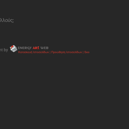
ολλούς;
nt by