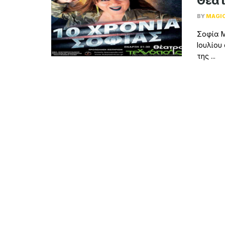
Θέατ
BY
MAGI
Σοφία Μ
Ιουλίου
της ...