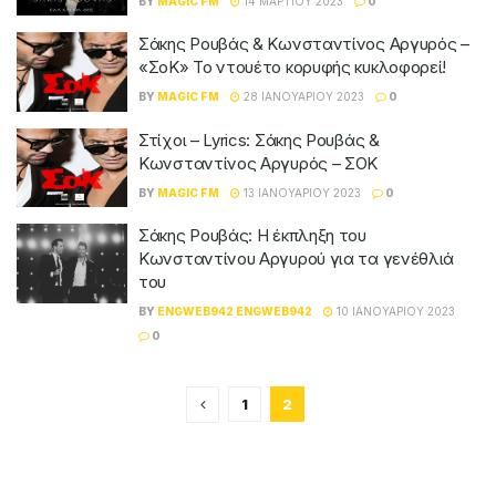
BY
MAGIC FM
14 ΜΑΡΤΊΟΥ 2023
0
Σάκης Ρουβάς & Κωνσταντίνος Αργυρός –
«ΣοΚ» Το ντουέτο κορυφής κυκλοφορεί!
BY
MAGIC FM
28 ΙΑΝΟΥΑΡΊΟΥ 2023
0
Στίχοι – Lyrics: Σάκης Ρουβάς &
Κωνσταντίνος Αργυρός – ΣΟΚ
BY
MAGIC FM
13 ΙΑΝΟΥΑΡΊΟΥ 2023
0
Σάκης Ρουβάς: Η έκπληξη του
Κωνσταντίνου Αργυρού για τα γενέθλιά
του
BY
ENGWEB942 ENGWEB942
10 ΙΑΝΟΥΑΡΊΟΥ 2023
0
1
2