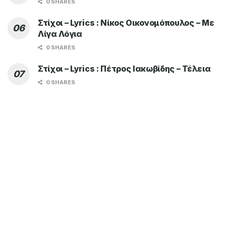
0 SHARES
Στίχοι – Lyrics : Νίκος Οικονομόπουλος – Με
Λίγα Λόγια
0 SHARES
Στίχοι – Lyrics : Πέτρος Ιακωβίδης – Τέλεια
0 SHARES