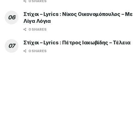
0 SHARES
Στίχοι – Lyrics : Νίκος Οικονομόπουλος – Με
Λίγα Λόγια
0 SHARES
Στίχοι – Lyrics : Πέτρος Ιακωβίδης – Τέλεια
0 SHARES