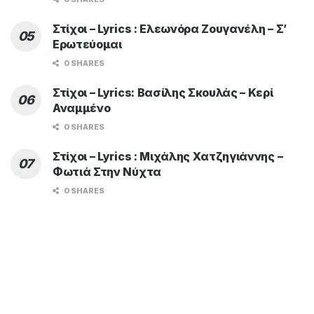
Στίχοι – Lyrics : Ελεωνόρα Ζουγανέλη – Σ’
Ερωτεύομαι
0 SHARES
Στίχοι – Lyrics: Βασίλης Σκουλάς – Κερί
Αναμμένο
0 SHARES
Στίχοι – Lyrics : Μιχάλης Χατζηγιάννης –
Φωτιά Στην Νύχτα
0 SHARES