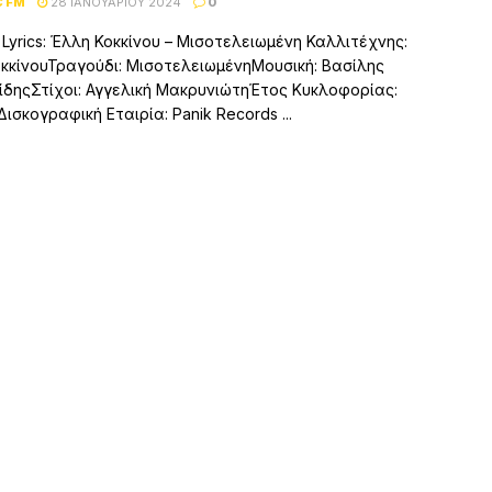
C FM
28 ΙΑΝΟΥΑΡΊΟΥ 2024
0
– Lyrics: Έλλη Κοκκίνου – Μισοτελειωμένη Καλλιτέχνης:
κκίνουΤραγούδι: ΜισοτελειωμένηΜουσική: Βασίλης
ίδηςΣτίχοι: Αγγελική ΜακρυνιώτηΈτος Κυκλοφορίας:
ισκογραφική Εταιρία: Panik Records ...