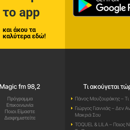
το app
και άκου τα
καλύτερα εδώ!
Magic fm 98,2
Τι ακούγεται τώ
Πρόγραμμα
Πάνος Μουζουράκης – Τι
Επικοινωνία
Γιώργος Γιαννιάς – Δεν 
Ποιοι Είμαστε
Μακριά Σου
Διαφημιστείτε
TOQUEL & LILA – Ποιος Ν