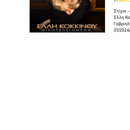
BY
MAGI
Στίχοι 
Έλλη Κο
Γαβριηλ
01/2024Δ