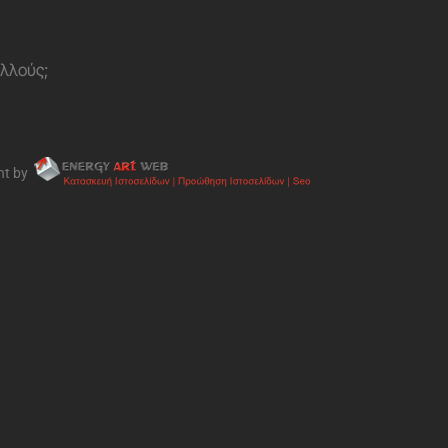
ολλούς;
nt by