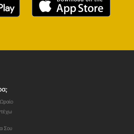
ρα;
 Ωραίο
Αντέχω
α Σου