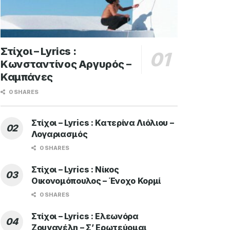
Στίχοι – Lyrics :
Κωνσταντίνος Αργυρός –
Καμπάνες
0 SHARES
Στίχοι – Lyrics : Κατερίνα Λιόλιου –
Λογαριασμός
0 SHARES
Στίχοι – Lyrics : Νίκος
Οικονομόπουλος – Ένοχο Κορμί
0 SHARES
Στίχοι – Lyrics : Ελεωνόρα
Ζουγανέλη – Σ’ Ερωτεύομαι