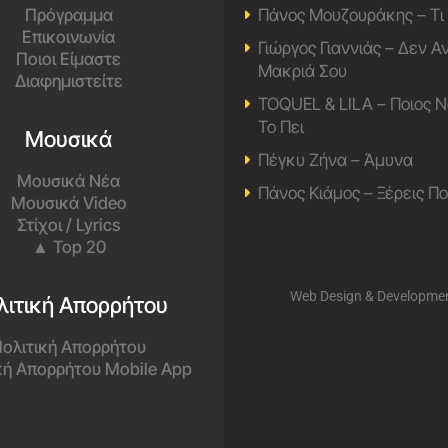
Πρόγραμμα
Πάνος Μουζουράκης – Τι
Επικοινωνία
Γιώργος Γιαννιάς – Δεν 
Ποιοι Είμαστε
Μακριά Σου
Διαφημιστείτε
TOQUEL & LILA – Ποιος Ν
Το Πει
Μουσικά
Πέγκυ Ζήνα – Άμυνα
Μουσικά Νέα
Πάνος Κιάμος – Ξέρεις Π
Μουσικά Video
Στίχοι / Lyrics
▲ Top 20
Web Design & Developme
λιτική Απορρήτου
ολιτική Απορρήτου
κή Απορρήτου Mobile App