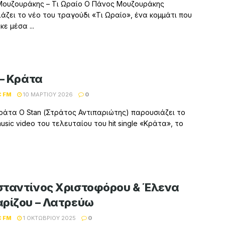
ουζουράκης – Τι Ωραίο Ο Πάνος Μουζουράκης
άζει το νέο του τραγούδι «Τι Ωραίο», ένα κομμάτι που
ε μέσα ...
 – Κράτα
C FM
10 ΜΑΡΤΊΟΥ 2026
0
Κράτα Ο Stan (Στράτος Αντιπαριώτης) παρουσιάζει το
 music video του τελευταίου του hit single «Κράτα», το
ταντίνος Χριστοφόρου & Έλενα
ρίζου – Λατρεύω
C FM
1 ΟΚΤΩΒΡΊΟΥ 2025
0