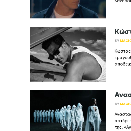
Κακοσαίο
Κώστ
BY
MAGI
Κώστας
τραγουδ
αποδεικ
Ανασ
BY
MAGI
Αναστασ
αστέρι 
της, «Αγ