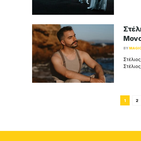
Στέλ
Μονα
BY
MAGI
Στέλιος
Στέλιος
1
2