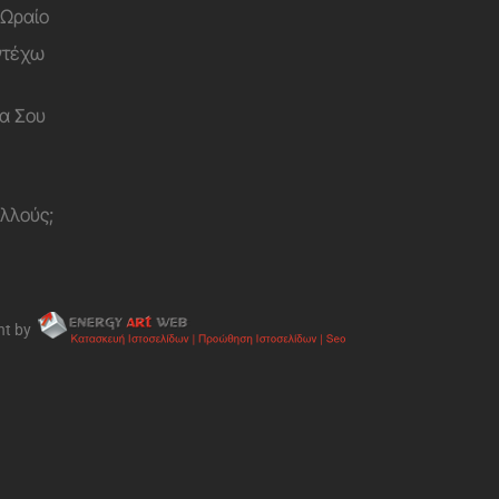
 Ωραίο
Αντέχω
α Σου
ολλούς;
nt by