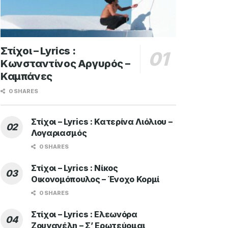
Στίχοι – Lyrics :
Κωνσταντίνος Αργυρός –
Καμπάνες
0 SHARES
Στίχοι – Lyrics : Κατερίνα Λιόλιου –
Λογαριασμός
0 SHARES
Στίχοι – Lyrics : Νίκος
Οικονομόπουλος – Ένοχο Κορμί
0 SHARES
Στίχοι – Lyrics : Ελεωνόρα
Ζουγανέλη – Σ’ Ερωτεύομαι