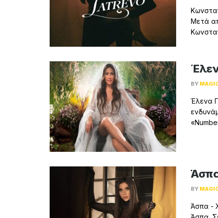
Κωνστα
Μετά απ
Κωνσταν
Έλεν
BY
MAGI
Έλενα Π
ενδυνάμ
«Number 
Άσπα
BY
MAGI
Άσπα - 
Άσπα. Σ