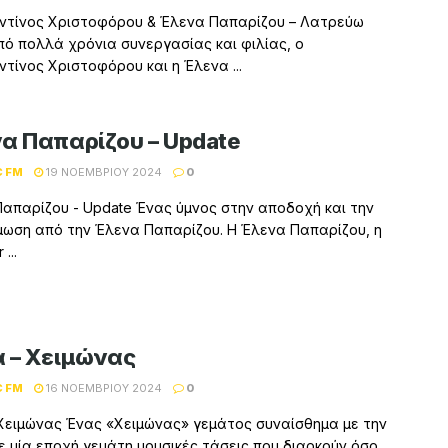
ντίνος Χριστοφόρου & Έλενα Παπαρίζου – Λατρεύω
ό πολλά χρόνια συνεργασίας και φιλίας, ο
τίνος Χριστοφόρου και η Έλενα ...
α Παπαρίζου – Update
C FM
19 ΝΟΕΜΒΡΊΟΥ 2024
0
απαρίζου - Update Ένας ύμνος στην αποδοχή και την
ωση από την Έλενα Παπαρίζου. Η Έλενα Παπαρίζου, η
...
 – Χειμώνας
C FM
16 ΝΟΕΜΒΡΊΟΥ 2024
0
Χειμώνας Ένας «Χειμώνας» γεμάτος συναίσθημα με την
ε μία εποχή γεμάτη μουσικές τάσεις που διαρκούν όσο