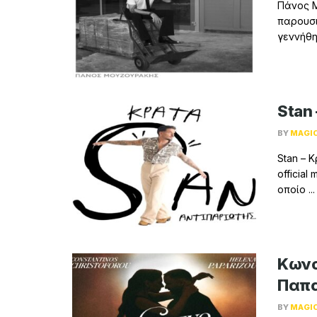
Πάνος Μ
παρουσι
γεννήθηκ
Stan
BY
MAGI
Stan – 
official
οποίο ...
Κωνσ
Παπα
BY
MAGI