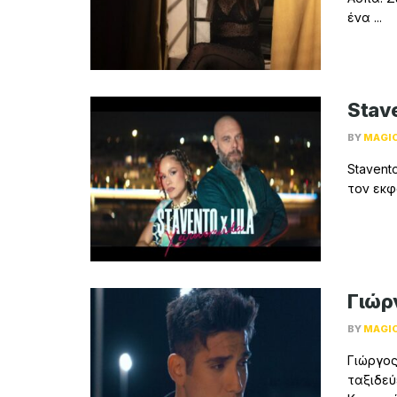
ένα ...
Stave
BY
MAGI
Stavento
τον εκφ
Γιώρ
BY
MAGI
Γιώργος
ταξιδεύ