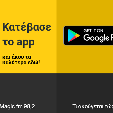
Κατέβασε
το app
και άκου τα
καλύτερα εδώ!
Magic fm 98,2
Τι ακούγεται τώ