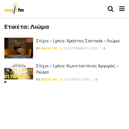
Ετικέτα:
Λιώμα
Στίχοι – Lyrics: Χρήστος Σαντικάι – Λιώμα
BY
MAGIC FM
19 ΣΕΠΤΕΜΒΡΊΟΥ 2023
0
Στίχοι – Lyrics: Κωνσταντίνος Αργυρός –
Λιώμα
BY
MAGIC FM
20 ΙΟΥΝΊΟΥ 2018
0