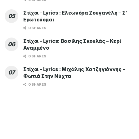
Στίχοι – Lyrics : Ελεωνόρα Ζουγανέλη – Σ’
Ερωτεύομαι
0 SHARES
Στίχοι – Lyrics: Βασίλης Σκουλάς – Κερί
Αναμμένο
0 SHARES
Στίχοι – Lyrics : Μιχάλης Χατζηγιάννης –
Φωτιά Στην Νύχτα
0 SHARES