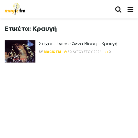
Ετικέτα:
Κραυγή
Στίχοι – Lyrics : Άννα Βίσση – Κραυγή
BY
MAGIC FM
30 ΑΥΓΟΎΣΤΟΥ 2024
0