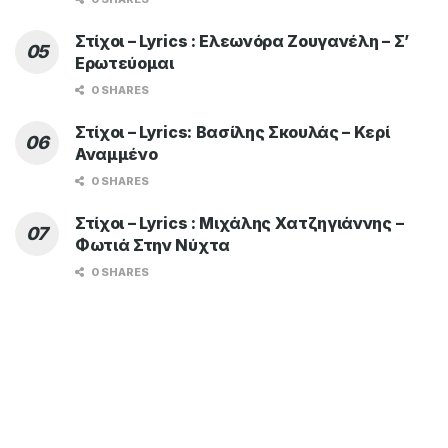
Στίχοι – Lyrics : Ελεωνόρα Ζουγανέλη – Σ’
Ερωτεύομαι
0 SHARES
Στίχοι – Lyrics: Βασίλης Σκουλάς – Κερί
Αναμμένο
0 SHARES
Στίχοι – Lyrics : Μιχάλης Χατζηγιάννης –
Φωτιά Στην Νύχτα
0 SHARES