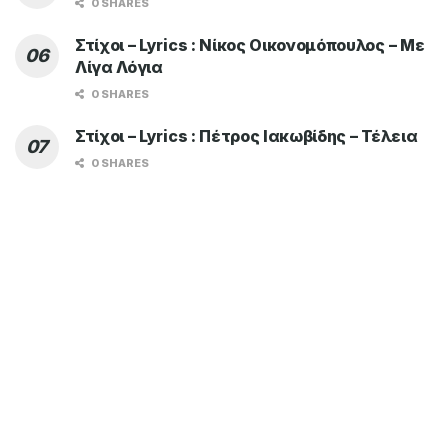
0 SHARES
Στίχοι – Lyrics : Νίκος Οικονομόπουλος – Με
Λίγα Λόγια
0 SHARES
Στίχοι – Lyrics : Πέτρος Ιακωβίδης – Τέλεια
0 SHARES