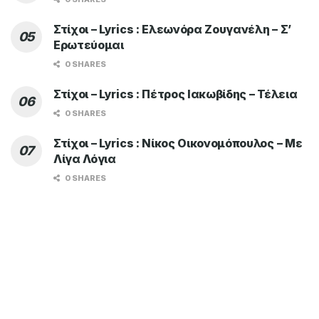
Στίχοι – Lyrics : Ελεωνόρα Ζουγανέλη – Σ’
Ερωτεύομαι
0 SHARES
Στίχοι – Lyrics : Πέτρος Ιακωβίδης – Τέλεια
0 SHARES
Στίχοι – Lyrics : Νίκος Οικονομόπουλος – Με
Λίγα Λόγια
0 SHARES