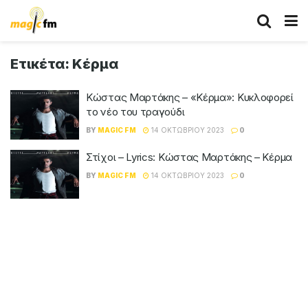
Ετικέτα:
Κέρμα
Κώστας Μαρτάκης – «Κέρμα»: Κυκλοφορεί
το νέο του τραγούδι
BY
MAGIC FM
14 ΟΚΤΩΒΡΊΟΥ 2023
0
Στίχοι – Lyrics: Κώστας Μαρτάκης – Κέρμα
BY
MAGIC FM
14 ΟΚΤΩΒΡΊΟΥ 2023
0