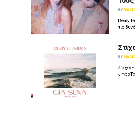
τους
BY
MAGI
Demy fe
τις δυν
Στίχο
BY
MAGI
Στίχοι 
JimboΤρα