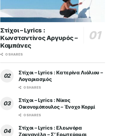
Στίχοι – Lyrics :
Κωνσταντίνος Αργυρός –
Καμπάνες
0 SHARES
Στίχοι – Lyrics : Κατερίνα Λιόλιου –
Λογαριασμός
0 SHARES
Στίχοι – Lyrics : Νίκος
Οικονομόπουλος – Ένοχο Κορμί
0 SHARES
Στίχοι – Lyrics : Ελεωνόρα
Ζουγανέλη – Σ’ Ερωτεύομαι