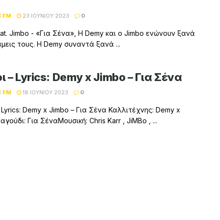
C FM
23 ΙΟΥΝΊΟΥ 2023
0
at. Jimbo - «Για Σένα», Η Demy και ο Jimbo ενώνουν ξανά
άμεις τους. Η Demy συναντά ξανά ...
ι – Lyrics: Demy x Jimbo – Για Σένα
C FM
18 ΙΟΥΝΊΟΥ 2023
0
– Lyrics: Demy x Jimbo – Για Σένα Καλλιτέχνης: Demy x
γούδι: Για ΣέναΜουσική: Chris Karr , JiMBo , ...