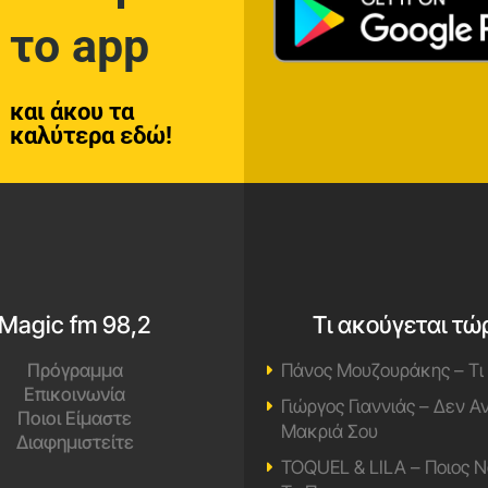
το app
και άκου τα
καλύτερα εδώ!
Magic fm 98,2
Τι ακούγεται τώ
Πρόγραμμα
Πάνος Μουζουράκης – Τι
Επικοινωνία
Γιώργος Γιαννιάς – Δεν 
Ποιοι Είμαστε
Μακριά Σου
Διαφημιστείτε
TOQUEL & LILA – Ποιος Ν