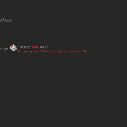
ολλούς;
nt by