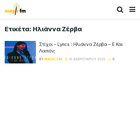
Ετικέτα:
Ηλιάννα Ζέρβα
Στίχοι – Lyrics : Ηλιάννα Ζέρβα – Ε Και
Λοιπόν;
BY
MAGIC FM
16 ΦΕΒΡΟΥΑΡΊΟΥ 2025
0