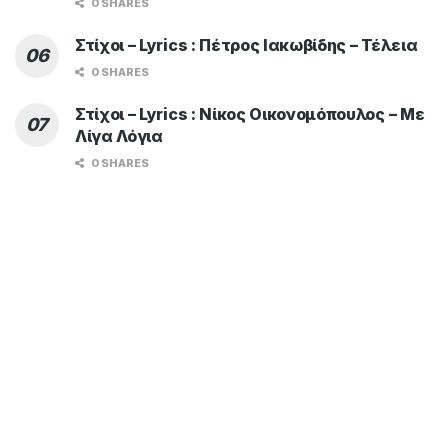
0 SHARES
Στίχοι – Lyrics : Πέτρος Ιακωβίδης – Τέλεια
0 SHARES
Στίχοι – Lyrics : Νίκος Οικονομόπουλος – Με
Λίγα Λόγια
0 SHARES