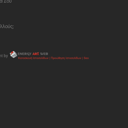
α Σου
ολλούς;
nt by