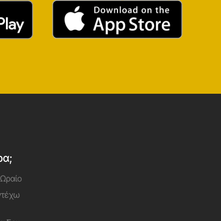
ρα;
 Ωραίο
Αντέχω