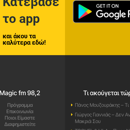
Κατέβασε
το app
και άκου τα
καλύτερα εδώ!
Magic fm 98,2
Τι ακούγεται τώ
Πρόγραμμα
Πάνος Μουζουράκης – Τι
Επικοινωνία
Γιώργος Γιαννιάς – Δεν 
Ποιοι Είμαστε
Μακριά Σου
Διαφημιστείτε