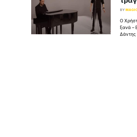
τραγ
BY
MAGI
Ο Χρήστ
ξανά – 
Δάντης .