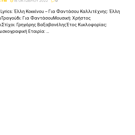
C FM
18 ΟΚΤΩΒΡΊΟΥ 2022
0
– Lyrics: Έλλη Κοκκίνου – Για Φαντάσου Καλλιτέχνης: Έλλη
υΤραγούδι: Για ΦαντάσουΜουσική: Χρήστος
ιΣτίχοι: Γρηγόρης ΒαξαβανέληςΈτος Κυκλοφορίας:
ισκογραφική Εταιρία: ...