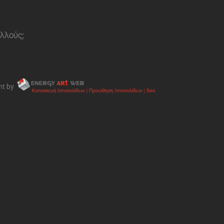
ολλούς;
nt by