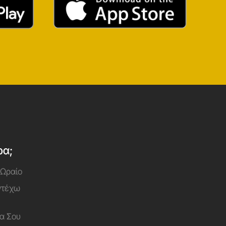
ρα;
 Ωραίο
Αντέχω
α Σου