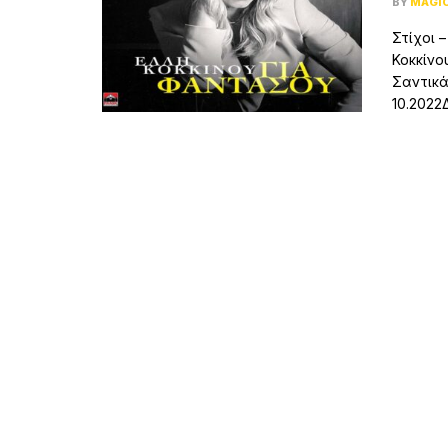
BY
MAGI
Στίχοι 
Κοκκίνο
Σαντικά
10.2022Δ