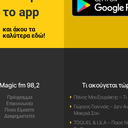
το app
και άκου τα
καλύτερα εδώ!
Magic fm 98,2
Τι ακούγεται τώ
Πρόγραμμα
Πάνος Μουζουράκης – Τι
Επικοινωνία
Γιώργος Γιαννιάς – Δεν 
Ποιοι Είμαστε
Μακριά Σου
Διαφημιστείτε
TOQUEL & LILA – Ποιος Ν