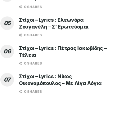
0 SHARES
Στίχοι – Lyrics : Ελεωνόρα
Ζουγανέλη – Σ’ Ερωτεύομαι
0 SHARES
Στίχοι – Lyrics : Πέτρος Ιακωβίδης –
Τέλεια
0 SHARES
Στίχοι – Lyrics : Νίκος
Οικονομόπουλος – Με Λίγα Λόγια
0 SHARES