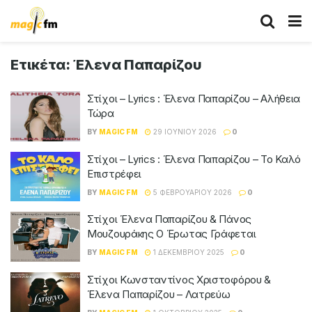
Ετικέτα:
Έλενα Παπαρίζου
Στίχοι – Lyrics : Έλενα Παπαρίζου – Αλήθεια
Τώρα
BY
MAGIC FM
29 ΙΟΥΝΊΟΥ 2026
0
Στίχοι – Lyrics : Έλενα Παπαρίζου – Το Καλό
Επιστρέφει
BY
MAGIC FM
5 ΦΕΒΡΟΥΑΡΊΟΥ 2026
0
Στίχοι Έλενα Παπαρίζου & Πάνος
Μουζουράκης Ο Έρωτας Γράφεται
BY
MAGIC FM
1 ΔΕΚΕΜΒΡΊΟΥ 2025
0
Στίχοι Κωνσταντίνος Χριστοφόρου &
Έλενα Παπαρίζου – Λατρεύω