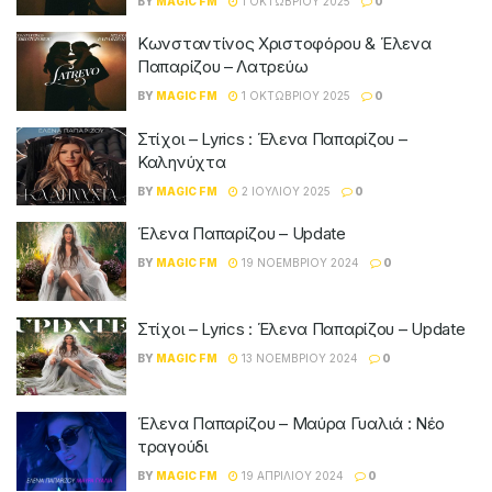
BY
MAGIC FM
1 ΟΚΤΩΒΡΊΟΥ 2025
0
Κωνσταντίνος Χριστοφόρου & Έλενα
Παπαρίζου – Λατρεύω
BY
MAGIC FM
1 ΟΚΤΩΒΡΊΟΥ 2025
0
Στίχοι – Lyrics : Έλενα Παπαρίζου –
Καληνύχτα
BY
MAGIC FM
2 ΙΟΥΛΊΟΥ 2025
0
Έλενα Παπαρίζου – Update
BY
MAGIC FM
19 ΝΟΕΜΒΡΊΟΥ 2024
0
Στίχοι – Lyrics : Έλενα Παπαρίζου – Update
BY
MAGIC FM
13 ΝΟΕΜΒΡΊΟΥ 2024
0
Έλενα Παπαρίζου – Μαύρα Γυαλιά : Νέο
τραγούδι
BY
MAGIC FM
19 ΑΠΡΙΛΊΟΥ 2024
0