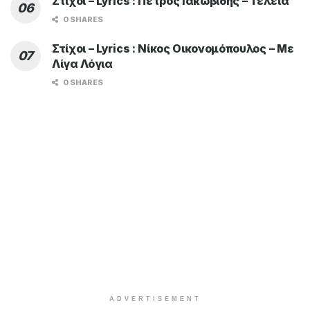
Στίχοι – Lyrics : Πέτρος Ιακωβίδης – Τέλεια
0 SHARES
Στίχοι – Lyrics : Νίκος Οικονομόπουλος – Με
Λίγα Λόγια
0 SHARES
ADVERTISEMENT