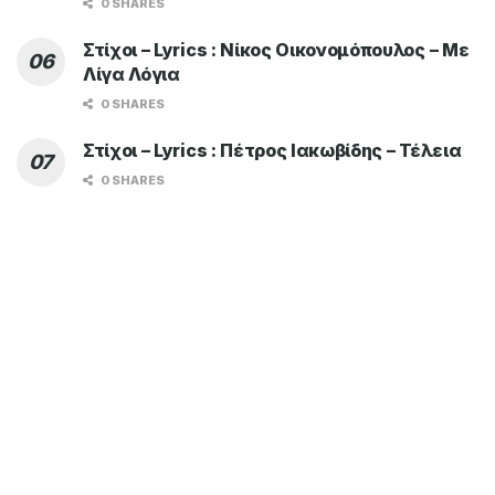
0 SHARES
Στίχοι – Lyrics : Νίκος Οικονομόπουλος – Με
Λίγα Λόγια
0 SHARES
Στίχοι – Lyrics : Πέτρος Ιακωβίδης – Τέλεια
0 SHARES