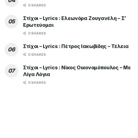
0 SHARES
Στίχοι – Lyrics : Ελεωνόρα Ζουγανέλη – Σ’
Ερωτεύομαι
0 SHARES
Στίχοι – Lyrics : Πέτρος Ιακωβίδης – Τέλεια
0 SHARES
Στίχοι – Lyrics : Νίκος Οικονομόπουλος – Με
Λίγα Λόγια
0 SHARES