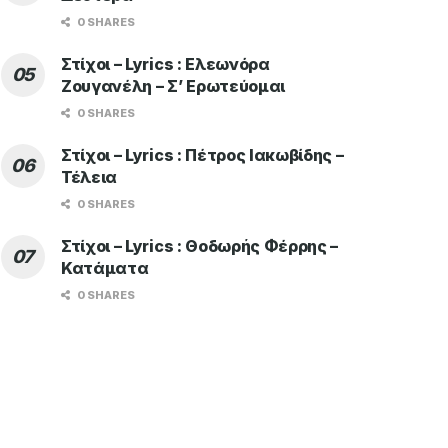
0 SHARES
Στίχοι – Lyrics : Ελεωνόρα
Ζουγανέλη – Σ’ Ερωτεύομαι
0 SHARES
Στίχοι – Lyrics : Πέτρος Ιακωβίδης –
Τέλεια
0 SHARES
Στίχοι – Lyrics : Θοδωρής Φέρρης –
Κατάματα
0 SHARES