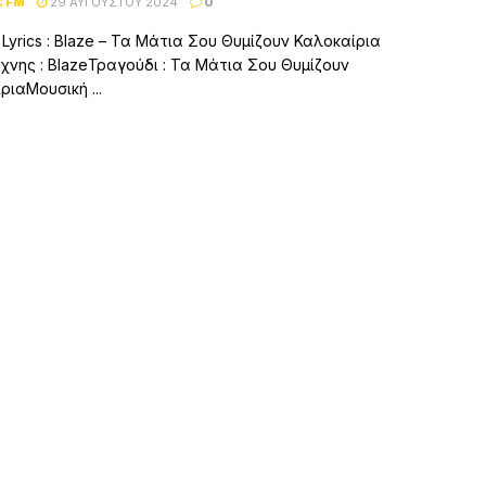
C FM
29 ΑΥΓΟΎΣΤΟΥ 2024
0
– Lyrics : Blaze – Τα Μάτια Σου Θυμίζουν Καλοκαίρια
χνης : BlazeΤραγούδι : Τα Μάτια Σου Θυμίζουν
ριαΜουσική ...