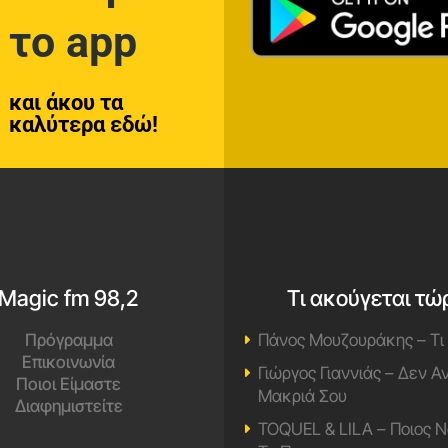
το app
και άκου τα
καλύτερα εδώ!
Magic fm 98,2
Τι ακούγεται τώ
Πρόγραμμα
Πάνος Μουζουράκης – Τι
Επικοινωνία
Γιώργος Γιαννιάς – Δεν 
Ποιοι Είμαστε
Μακριά Σου
Διαφημιστείτε
TOQUEL & LILA – Ποιος Ν