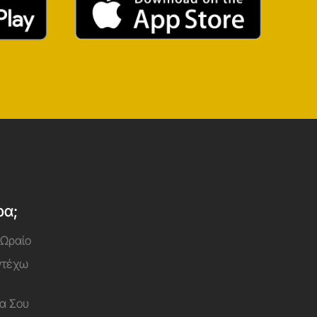
ρα;
 Ωραίο
Αντέχω
α Σου