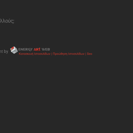
ολλούς;
nt by