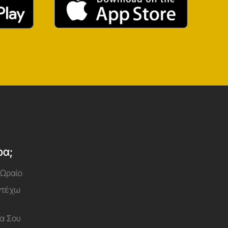
ρα;
 Ωραίο
Αντέχω
α Σου