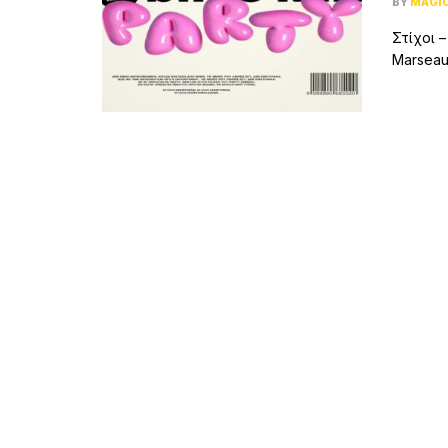
BY
MAGI
Στίχοι –
Marseaux