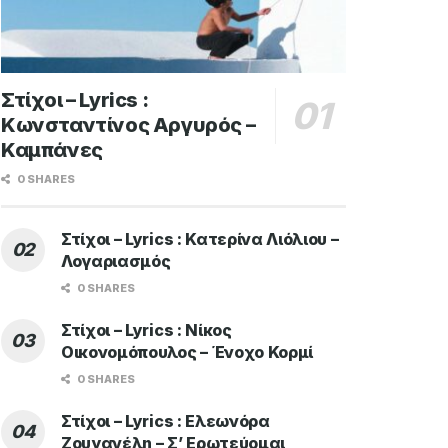
Στίχοι – Lyrics :
Κωνσταντίνος Αργυρός –
Καμπάνες
0 SHARES
Στίχοι – Lyrics : Κατερίνα Λιόλιου –
Λογαριασμός
0 SHARES
Στίχοι – Lyrics : Νίκος
Οικονομόπουλος – Ένοχο Κορμί
0 SHARES
Στίχοι – Lyrics : Ελεωνόρα
Ζουγανέλη – Σ’ Ερωτεύομαι