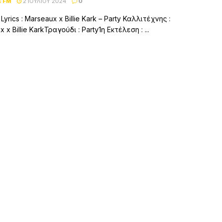
C FM
2 ΙΟΥΛΊΟΥ 2024
0
 Lyrics : Marseaux x Billie Kark – Party Καλλιτέχνης :
 x Billie KarkΤραγούδι : Party1η Εκτέλεση : ...