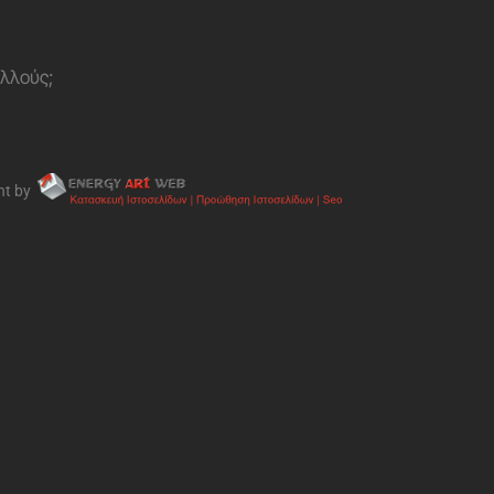
ολλούς;
nt by