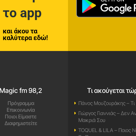
το app
και άκου τα
καλύτερα εδώ!
Magic fm 98,2
Τι ακούγεται τώ
Πρόγραμμα
Πάνος Μουζουράκης – Τι
Επικοινωνία
Γιώργος Γιαννιάς – Δεν 
Ποιοι Είμαστε
Μακριά Σου
Διαφημιστείτε
TOQUEL & LILA – Ποιος Ν