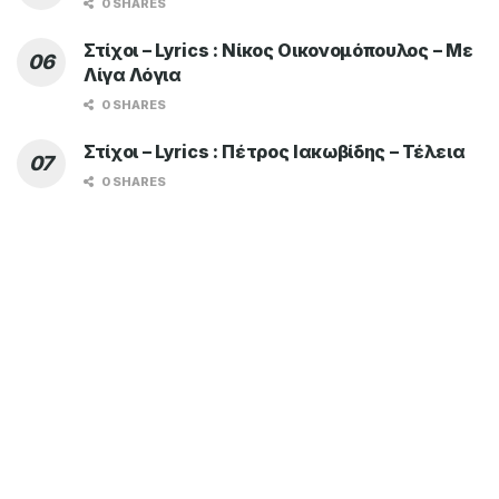
0 SHARES
Στίχοι – Lyrics : Νίκος Οικονομόπουλος – Με
Λίγα Λόγια
0 SHARES
Στίχοι – Lyrics : Πέτρος Ιακωβίδης – Τέλεια
0 SHARES