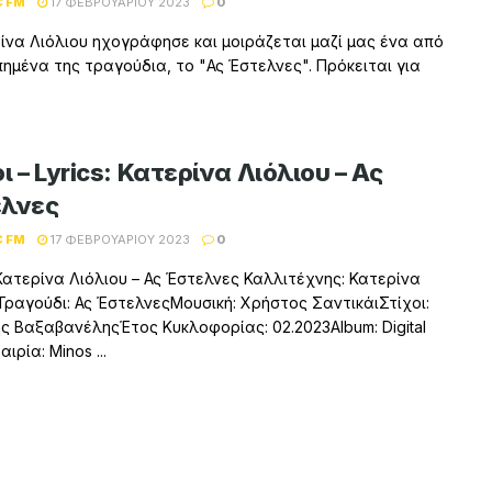
C FM
17 ΦΕΒΡΟΥΑΡΊΟΥ 2023
0
ίνα Λιόλιου ηχογράφησε και μοιράζεται μαζί μας ένα από
ημένα της τραγούδια, το "Ας Έστελνες". Πρόκειται για
ι – Lyrics: Κατερίνα Λιόλιου – Ας
λνες
C FM
17 ΦΕΒΡΟΥΑΡΊΟΥ 2023
0
 Κατερίνα Λιόλιου – Ας Έστελνες Καλλιτέχνης: Κατερίνα
Τραγούδι: Ας ΈστελνεςΜουσική: Χρήστος ΣαντικάιΣτίχοι:
ς ΒαξαβανέληςΈτος Κυκλοφορίας: 02.2023Album: Digital
αιρία: Minos ...