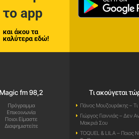
το app
και άκου τα
καλύτερα εδώ!
Magic fm 98,2
Τι ακούγεται τώ
Πρόγραμμα
Πάνος Μουζουράκης – Τι
Επικοινωνία
Γιώργος Γιαννιάς – Δεν 
Ποιοι Είμαστε
Μακριά Σου
Διαφημιστείτε
TOQUEL & LILA – Ποιος Ν