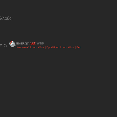
ολλούς;
nt by