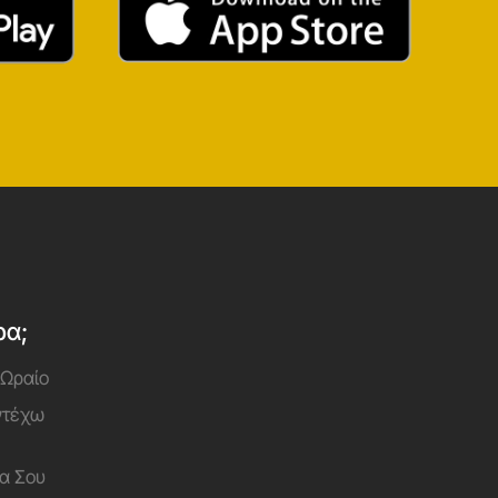
ρα;
 Ωραίο
Αντέχω
α Σου