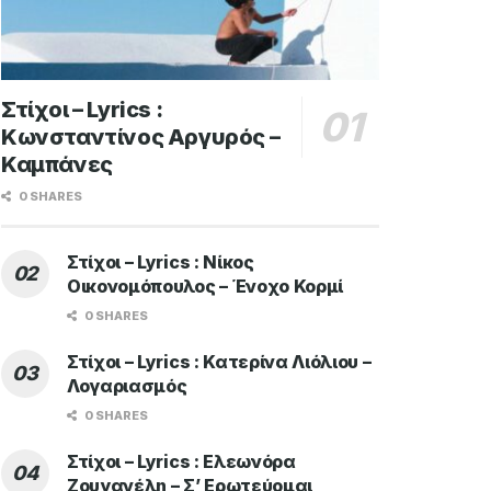
Στίχοι – Lyrics :
Κωνσταντίνος Αργυρός –
Καμπάνες
0 SHARES
Στίχοι – Lyrics : Νίκος
Οικονομόπουλος – Ένοχο Κορμί
0 SHARES
Στίχοι – Lyrics : Κατερίνα Λιόλιου –
Λογαριασμός
0 SHARES
Στίχοι – Lyrics : Ελεωνόρα
Ζουγανέλη – Σ’ Ερωτεύομαι