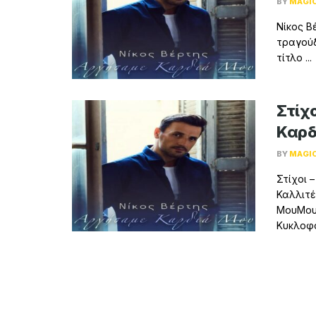
BY
MAGI
Νίκος Β
τραγούδ
τίτλο ...
Στίχο
Καρδ
BY
MAGI
Στίχοι 
Καλλιτέ
ΜουΜουσ
Κυκλοφο