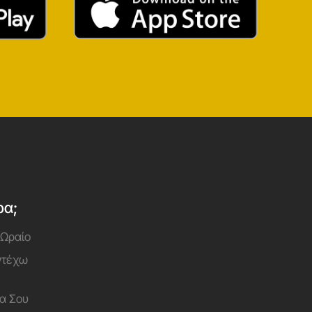
ρα;
 Ωραίο
Αντέχω
α Σου