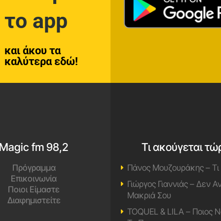
το app
και άκου τα
καλύτερα εδώ!
Magic fm 98,2
Τι ακούγεται τώ
Πρόγραμμα
Πάνος Μουζουράκης – Τι
Επικοινωνία
Γιώργος Γιαννιάς – Δεν 
Ποιοι Είμαστε
Μακριά Σου
Διαφημιστείτε
TOQUEL & LILA – Ποιος Ν