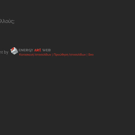
ολλούς;
nt by