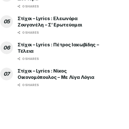
0 SHARES
Στίχοι – Lyrics : Ελεωνόρα
Ζουγανέλη – Σ’ Ερωτεύομαι
0 SHARES
Στίχοι – Lyrics : Πέτρος Ιακωβίδης –
Τέλεια
0 SHARES
Στίχοι – Lyrics : Νίκος
Οικονομόπουλος – Με Λίγα Λόγια
0 SHARES