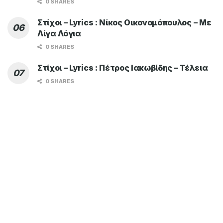
0 SHARES
Στίχοι – Lyrics : Νίκος Οικονομόπουλος – Με
Λίγα Λόγια
0 SHARES
Στίχοι – Lyrics : Πέτρος Ιακωβίδης – Τέλεια
0 SHARES