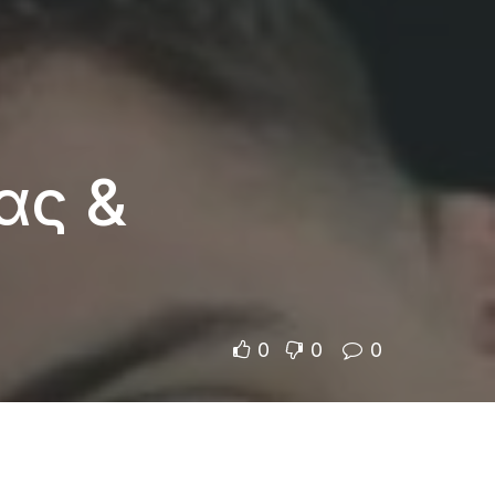
ας &
0
0
0