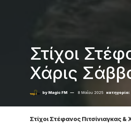
Στίχοι Στέφ
Χάρις Σάββ
by
Magic FM
8 Μαΐου 2025
κατηγορία:
Στίχοι Στέφανος Πιτσίνιαγκας & 