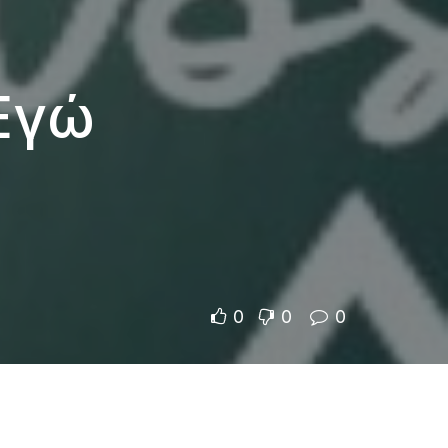
Εγώ
0
0
0