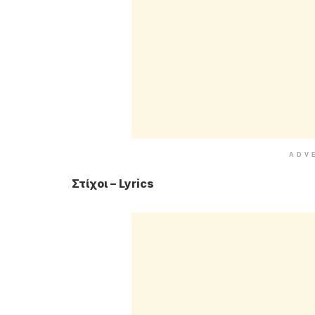
ADV
Στίχοι – Lyrics