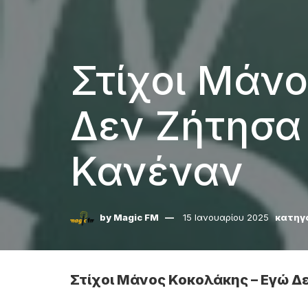
Στίχοι Μάν
Δεν Ζήτησα
Κανέναν
by
Magic FM
15 Ιανουαρίου 2025
κατηγ
Στίχοι Μάνος Κοκολάκης – Εγώ Δ