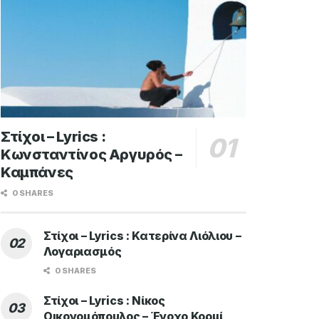
Στίχοι – Lyrics :
Κωνσταντίνος Αργυρός –
Καμπάνες
0 SHARES
Στίχοι – Lyrics : Κατερίνα Λιόλιου –
Λογαριασμός
0 SHARES
Στίχοι – Lyrics : Νίκος
Οικονομόπουλος – Ένοχο Κορμί