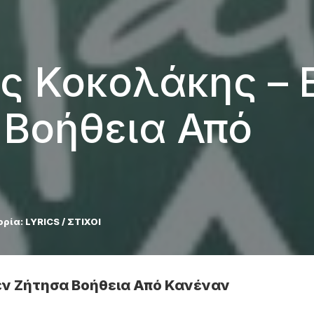
ος Κοκολάκης – 
 Βοήθεια Από
ορία:
LYRICS / ΣΤΙΧΟΙ
εν Ζήτησα Βοήθεια Από Κανέναν