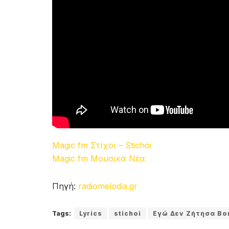
Magic fm Στίχοι – Stichoi
Magic fm Μουσικά Νέα
Πηγή:
radiomelodia.gr
Tags:
Lyrics
stichoi
Εγώ Δεν Ζήτησα Βο